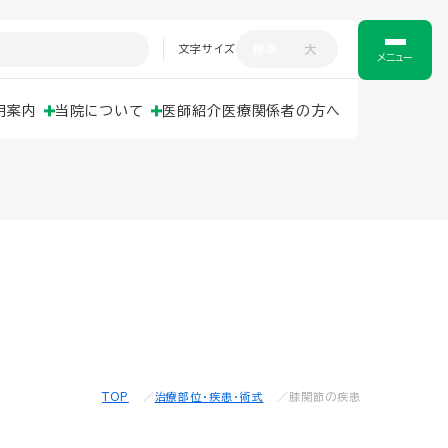
文字サイズ
標準
大
メニュー
用案内
当院について
医師紹介
医療関係者の方へ
TOP
治療部位・疾患・術式
膝関節の疾患