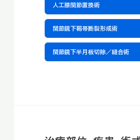
人工膝関節置換術
関節鏡下靱帯断裂形成術
関節鏡下半月板切除／縫合術