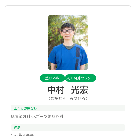
整形外科
人工関節センター
中村 光宏
（なかむら みつひろ）
主たる診療分野
膝関節外科/スポーツ整形外科
経歴
・ 広島大学卒