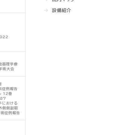
設備紹介
022
動器理学療
学術大会
者
科症例報告
 12巻
-87
手における
外側側副靭
手術症例報告