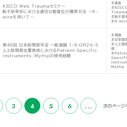
演者
KISCO Web Traumaセミナー
KISC
転子部骨折における適切な整復位の獲得方法 ～K-
Traum
転子部
wireを用いて～
K-wir
発表
日本股
人工股
第48回 日本股関節学会 一般演題 1-9-OR26-5
術
人工股関節全置換術におけるPatient-Specific
Patie
instruments: MyHipの使用経験
Specif
instru
MyHip
3
4
5
6
...
次のページ