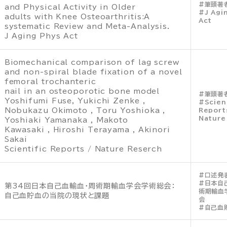
筆頭著
and Physical Activity in Older
J Agi
adults with Knee Osteoarthritis:A
Act
systematic Review and Meta-Analysis.
J Aging Phys Act
Biomechanical comparison of lag screw
and non-spiral blade fixation of a novel
femoral trochanteric
nail in an osteoporotic bone model
筆頭著
Yoshifumi Fuse, Yukichi Zenke ,
Scien
Nobukazu Okimoto , Toru Yoshioka ,
Report
Nature
Yoshiaki Yamanaka , Makoto
Kawasaki , Hiroshi Terayama , Akinori
Sakai
Scientific Reports / Nature Reserch
口述発
日本自
第34回日本自己血輸血・周術期輸血学会学術総会：
術期輸血
自己血貯血の当院の現状と課題
会
自己血