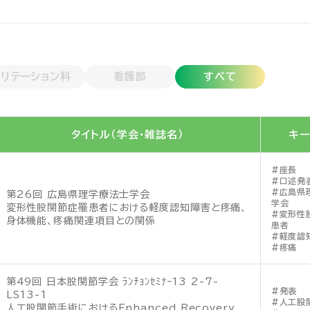
リテーション科
看護部
すべて
タイトル（学会・雑誌名）
キー
座長
口述発
広島県
第26回 広島県理学療法士学会
学会
変形性股関節症罹患者における軽度認知障害と疼痛、
変形性
身体機能、疼痛関連項目との関係
患者
軽度認
疼痛
第49回 日本股関節学会 ﾗﾝﾁｮﾝｾﾐﾅｰ13 2-7-
発表
LS13-1
人工股
人工股関節手術におけるEnhanced Recovery