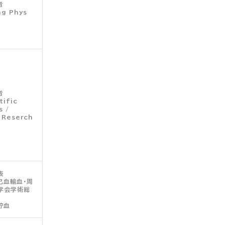
者
ng Phys
者
tific
s /
 Reserch
表
己血輸血・周
学会学術総
貯血