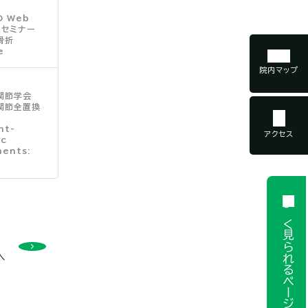
O Web
aセミナー
骨折
e
院内マップ
関節学会
関節全置換
nt-
アクセス
ic
ments:
よく見られるページ
へ