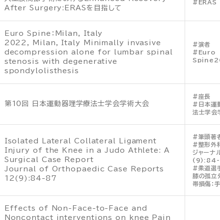
ERAS
After Surgery:ERASを目指して
Euro Spine：Milan, Italy
2022, Milan, Italy Minimally invasive
演者
decompression alone for lumbar spinal
Euro
Spine2
stenosis with degenerative
spondylolisthesis
座長
第10回 日本運動器理学療法士学会学術大会
日本運
法士学会
筆頭著
Isolated Lateral Collateral Ligament
整形外
Injury of the Knee in a Judo Athlete: A
ジャーナル
Surgical Case Report
(9):84
柔道選
Journal of Orthopaedic Case Reports
膝の孤立
12(9):84-87
帯損傷：
Effects of Non-Face-to-Face and
Noncontact interventions on knee Pain