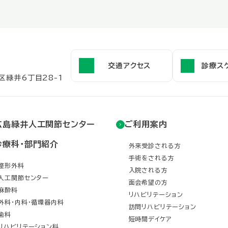
交通アクセス
診療ス
区緑井6丁目28-1
広島緑井人工関節センター
ご利用案内
診療科・部門紹介
外来受診される方
手術をされる方
整形外科
入院される方
人工関節センター
面会希望の方
麻酔科
リハビリテーション
外科・内科・循環器内科
訪問リハビリテーション
歯科
短時間デイケア
リハビリテーション科