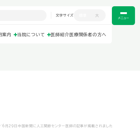
文字サイズ
標準
大
メニュー
用案内
当院について
医師紹介
医療関係者の方へ
6月29日中国新聞に人工関節センター医師の記事が掲載されました